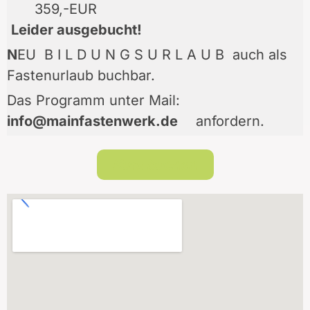
359,-EUR
Leider ausgebucht!
N
EU B I L D U N G S U R L A U B auch als
Fastenurlaub buchbar.
Das Programm unter Mail:
info@mainfastenwerk.de
anfordern.
Kurs buchen