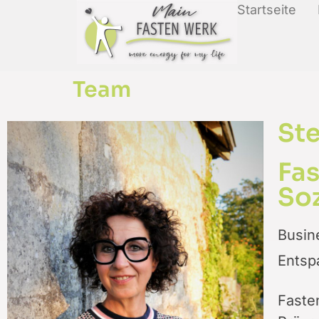
Startseite
Team
Ste
Fas
Soz
Busin
Entsp
Faste