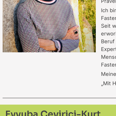
Präve
Ich b
Faste
Seit w
erwor
Beruf 
Exper
Mensc
Faste
Meine
„Mit 
Eyyuba Cevirici-Kurt